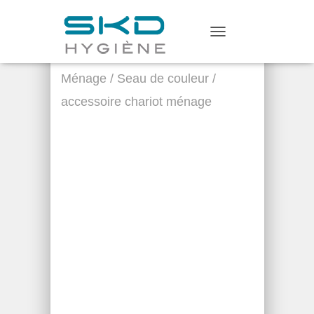
Home
/
Matériel de
T
Nettoyage
/
Chariot de
O
G
Ménage
/ Seau de couleur /
G
L
accessoire chariot ménage
E
N
A
V
I
G
A
T
I
O
N