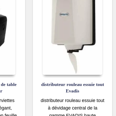
 de table
distributeur rouleau essuie tout
ir
Evadis
rviettes
distributeur rouleau essuie tout
égant,
à dévidage central de la
n feuille
gamme EVADIS haute