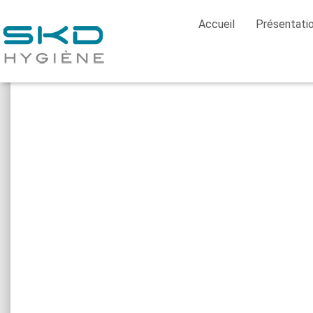
Accueil
Présentati
Home
/
Distributeurs & Essuyage
/
Distributeurs