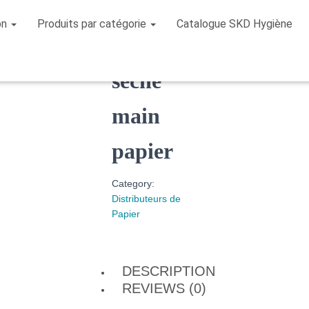
on
Produits par catégorie
Catalogue SKD Hygiène
/
Distributeurs de Papier
/ seche main papier
seche
main
papier
Category:
Distributeurs de
Papier
DESCRIPTION
REVIEWS (0)