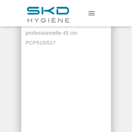
Home
/
Matériel de
T
Nettoyage
/ raclette vitre
O
G
professionnelle 45 cm
G
L
PCP515/517
E
N
A
V
I
G
A
T
I
O
N