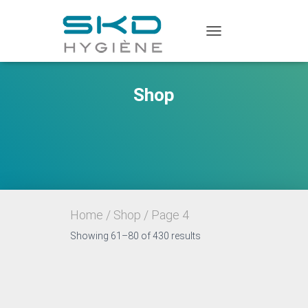
TOGGLE
NAVIGATION
Shop
Home
/
Shop
/ Page 4
Showing 61–80 of 430 results