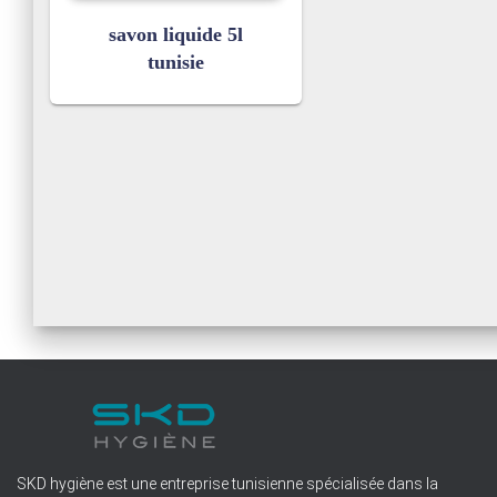
savon liquide 5l
tunisie
SKD hygiène est une entreprise tunisienne spécialisée dans la