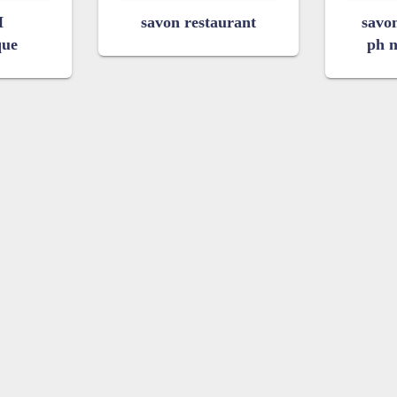
H
savon restaurant
savo
que
ph n