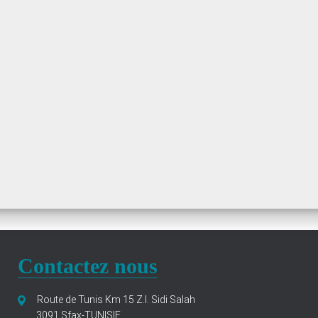
Contactez nous
Route de Tunis Km 15 Z.I. Sidi Salah
3091 Sfax-TUNISIE