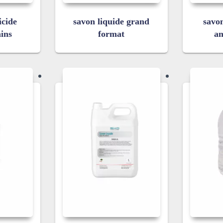
icide
savon liquide grand
savo
ins
format
an