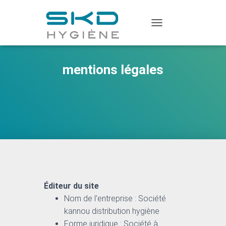
T
O
G
G
mentions légales
L
E
N
A
V
I
G
A
T
I
O
N
Éditeur du site
Nom de l’entreprise : Société
kannou distribution hygiène
Forme juridique : Société à