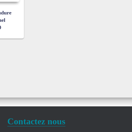
udure
nel
0
Contactez nous