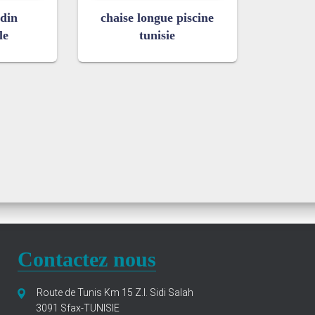
rdin
chaise longue piscine
le
tunisie
Contactez nous
Route de Tunis Km 15 Z.I. Sidi Salah
3091 Sfax-TUNISIE