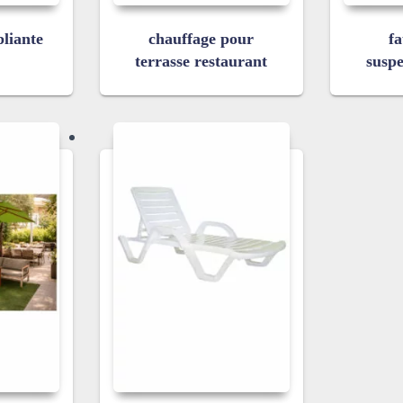
pliante
chauffage pour
fa
terrasse restaurant
susp