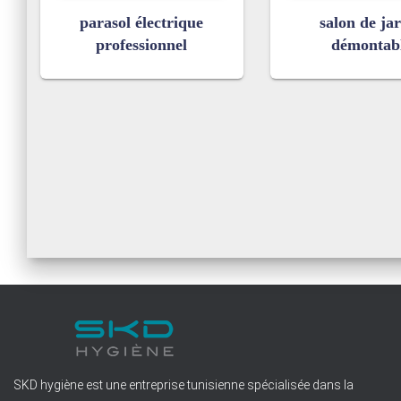
parasol électrique
salon de ja
professionnel
démontab
SKD hygiène est une entreprise tunisienne spécialisée dans la