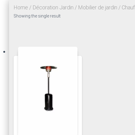
Home
/
Décoration Jardin
/
Mobilier de jardin
/ Chauf
Showing the single result