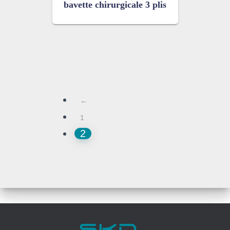
bavette chirurgicale 3 plis
←
1
2