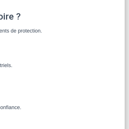
ire ?
ents de protection.
riels.
confiance.