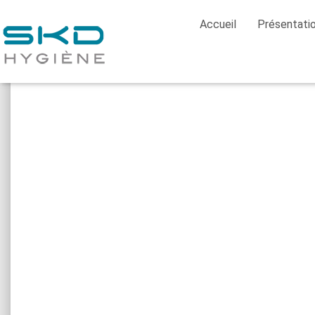
Accueil
Présentati
Home
/
Protection oculaire
/
Lunettes soudures
/ 