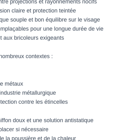
tre projections et rayonnements nocifs
ion claire et protection teintée
que souple et bon équilibre sur le visage
remplaçables pour une longue durée de vie
 aux bricoleurs exigeants
nombreux contextes :
de métaux
 industrie métallurgique
ection contre les étincelles
iffon doux et une solution antistatique
mplacer si nécessaire
de la poussière et de la chaleur