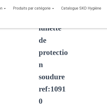
on
Produits par catégorie
Catalogue SKD Hygiène
lunette de protection soudure ref:10910
lunette
de
protectio
n
soudure
ref:1091
0