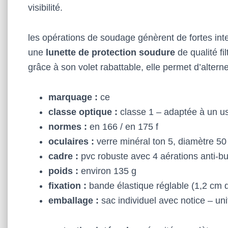
visibilité.
les opérations de soudage génèrent de fortes in
une
lunette de protection soudure
de qualité fi
grâce à son volet rabattable, elle permet d’alterne
marquage :
ce
classe optique :
classe 1 – adaptée à un u
normes :
en 166 / en 175 f
oculaires :
verre minéral ton 5, diamètre 5
cadre :
pvc robuste avec 4 aérations anti-b
poids :
environ 135 g
fixation :
bande élastique réglable (1,2 cm d
emballage :
sac individuel avec notice – uni