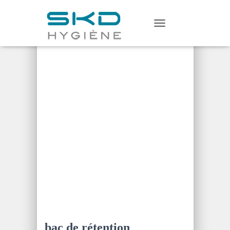
Home
/
matériel de stockage
/ bac
T
de rétention caillebotis
O
G
G
L
E
N
A
V
I
G
A
T
I
O
N
bac de rétention