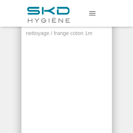
Home
/
Matériel de
T
Nettoyage
/
Outils de
O
G
nettoyage
/ frange coton 1m
G
L
E
N
A
V
I
G
A
T
I
O
N