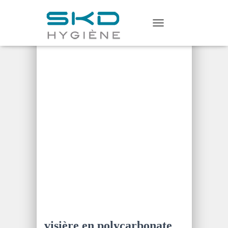
Home
/
Protection faciale
/ visière
T
en polycarbonate
O
G
G
L
E
N
A
V
I
G
A
T
I
O
N
visière en polycarbonate