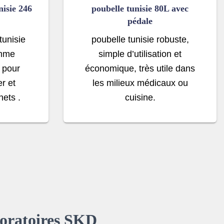
isie 246
poubelle tunisie 80L avec
pédale
tunisie
poubelle tunisie robuste,
amme
simple d’utilisation et
 pour
économique, très utile dans
er et
les milieux médicaux ou
hets .
cuisine.
boratoires SKD