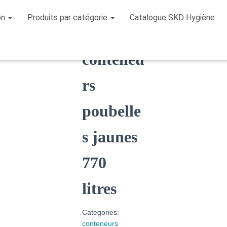
on
Produits par catégorie
Catalogue SKD Hygiène
le
/ conteneurs poubelles jaunes 770 litres
conteneu
rs
poubelle
s jaunes
770
litres
Categories:
conteneurs