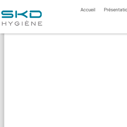
Accueil
Présentati
Home
/
Gestion des Déchets
/
conteneurs poubel