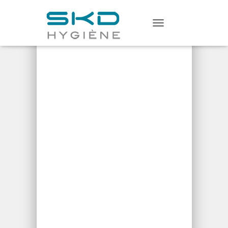
Home
/
Produit à Usage
T
Unique
/ Gant nitrile tunisie
O
G
G
L
E
N
A
V
I
G
A
T
I
O
N