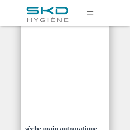
Home
/
Sèche mains
/ sèche main
T
automatique CLA 8-7
O
G
G
L
E
N
A
V
I
G
A
T
I
O
N
sèche main automatique