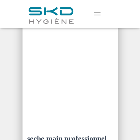
Home
/
Sèche mains
/ seche main
T
professionnel ref:CLA 8-6
O
G
G
L
E
N
A
V
I
G
A
T
I
O
N
seche main professionnel